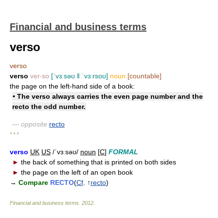
Financial and business terms
verso
verso
verso
ver‧so
[ˈvɜːsəʊ ǁ ˈvɜːrsoʊ]
noun
[countable]
the page on the left-hand side of a book:
• The verso always carries the even page number and the
recto the odd number.
— opposite
recto
* * *
verso
UK
US
/ˈvɜːsəʊ/
noun
[
C
]
FORMAL
►
the back of something that is printed on both sides
►
the page on the left of an open book
→
Compare
RECTO
(
Cf
. ↑
recto
)
Financial and business terms
.
2012
.