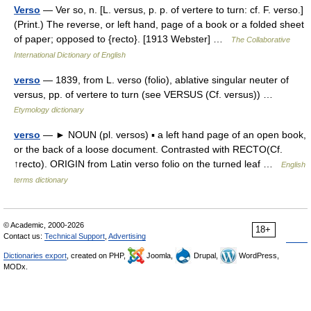
Verso
— Ver so, n. [L. versus, p. p. of vertere to turn: cf. F. verso.]
(Print.) The reverse, or left hand, page of a book or a folded sheet
of paper; opposed to {recto}. [1913 Webster] …
The Collaborative
International Dictionary of English
verso
— 1839, from L. verso (folio), ablative singular neuter of
versus, pp. of vertere to turn (see VERSUS (Cf. versus)) …
Etymology dictionary
verso
— ► NOUN (pl. versos) ▪ a left hand page of an open book,
or the back of a loose document. Contrasted with RECTO(Cf.
↑recto). ORIGIN from Latin verso folio on the turned leaf …
English
terms dictionary
© Academic, 2000-2026
18+
Contact us:
Technical Support
,
Advertising
Dictionaries export
, created on PHP,
Joomla,
Drupal,
WordPress,
MODx.