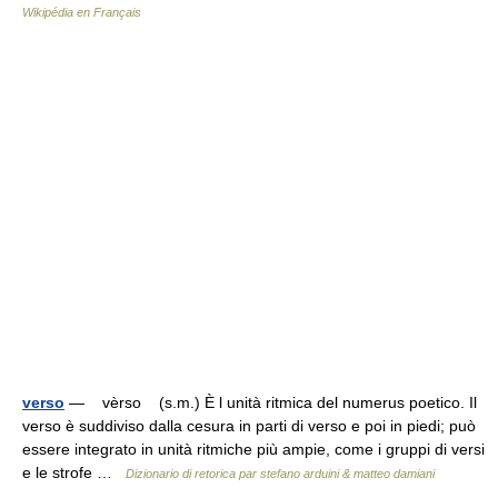
Wikipédia en Français
verso
— vèrso (s.m.) È l unità ritmica del numerus poetico. Il
verso è suddiviso dalla cesura in parti di verso e poi in piedi; può
essere integrato in unità ritmiche più ampie, come i gruppi di versi
e le strofe …
Dizionario di retorica par stefano arduini & matteo damiani