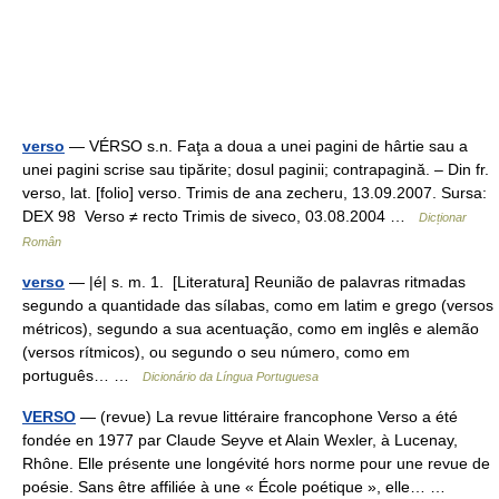
verso
— VÉRSO s.n. Faţa a doua a unei pagini de hârtie sau a
unei pagini scrise sau tipărite; dosul paginii; contrapagină. – Din fr.
verso, lat. [folio] verso. Trimis de ana zecheru, 13.09.2007. Sursa:
DEX 98 Verso ≠ recto Trimis de siveco, 03.08.2004 …
Dicționar
Român
verso
— |é| s. m. 1. [Literatura] Reunião de palavras ritmadas
segundo a quantidade das sílabas, como em latim e grego (versos
métricos), segundo a sua acentuação, como em inglês e alemão
(versos rítmicos), ou segundo o seu número, como em
português… …
Dicionário da Língua Portuguesa
VERSO
— (revue) La revue littéraire francophone Verso a été
fondée en 1977 par Claude Seyve et Alain Wexler, à Lucenay,
Rhône. Elle présente une longévité hors norme pour une revue de
poésie. Sans être affiliée à une « École poétique », elle… …