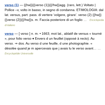
verso (1)
— {{hw}}{{verso (1)}{{/hw}}agg. (raro, lett.) Voltato |
Pollice –v, volto in basso, in segno di condanna. ETIMOLOGIA: dal
lat. versus, part. pass. di vertere ‘volgere, girare’. verso (2) {{hw}}
{{verso (2)}{{/hw}}s. m. Faccia posteriore di un foglio …
Enciclopedia
di italiano
verso
— [ vɛrso ] n. m. • 1663; mot lat., ablatif de versus « tourné
», pour folio verso ♦ Envers d un feuillet (opposé à recto). Au
verso. ⇒ dos. Au verso d une feuille, d une photographie. «
désolée quand je m apercevais que j avais lu le verso avant… …
Encyclopédie Universelle